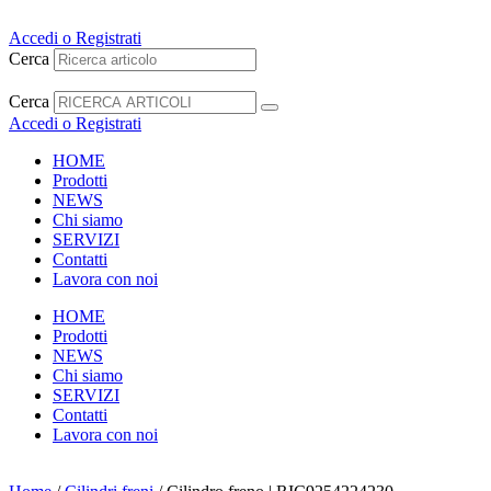
Vai
al
Accedi o Registrati
contenuto
Cerca
Cerca
Accedi o Registrati
HOME
Prodotti
NEWS
Chi siamo
SERVIZI
Contatti
Lavora con noi
HOME
Prodotti
NEWS
Chi siamo
SERVIZI
Contatti
Lavora con noi