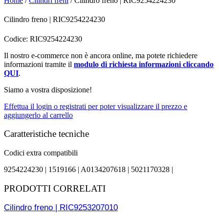
Home
/
Cilindri freni
/ Cilindro freno | RIC9254224230
Cilindro freno | RIC9254224230
Codice: RIC9254224230
Il nostro e-commerce non è ancora online, ma potete richiedere
informazioni tramite il
modulo di richiesta informazioni cliccando
QUI
.
Siamo a vostra disposizione!
Effettua il login o registrati per poter visualizzare il prezzo e
aggiungerlo al carrello
Caratteristiche tecniche
Codici extra compatibili
9254224230 |
1519166 |
A0134207618 |
5021170328 |
PRODOTTI CORRELATI
Cilindro freno | RIC9253207010