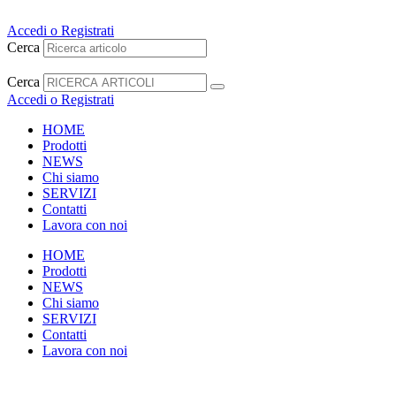
Vai
al
Accedi o Registrati
contenuto
Cerca
Cerca
Accedi o Registrati
HOME
Prodotti
NEWS
Chi siamo
SERVIZI
Contatti
Lavora con noi
HOME
Prodotti
NEWS
Chi siamo
SERVIZI
Contatti
Lavora con noi