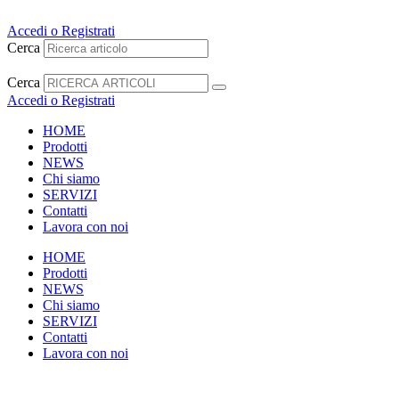
Vai
al
Accedi o Registrati
contenuto
Cerca
Cerca
Accedi o Registrati
HOME
Prodotti
NEWS
Chi siamo
SERVIZI
Contatti
Lavora con noi
HOME
Prodotti
NEWS
Chi siamo
SERVIZI
Contatti
Lavora con noi