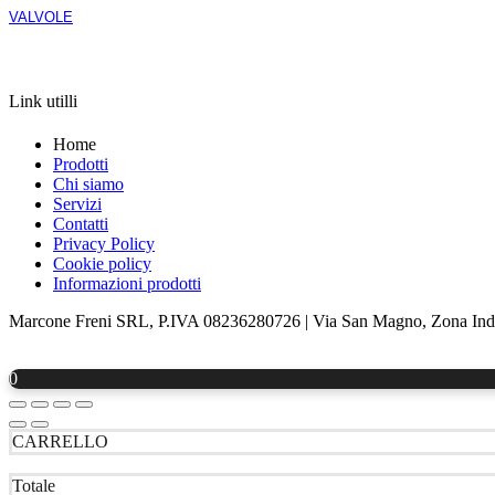
VALVOLE
APRI LA SCHEDA
Link utilli
Home
Prodotti
Chi siamo
Servizi
Contatti
Privacy Policy
Cookie policy
Informazioni prodotti
Marcone Freni SRL, P.IVA 08236280726 | Via San Magno, Zona Indus
0
CARRELLO
Totale