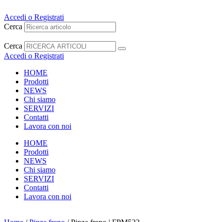
Vai
al
Accedi o Registrati
contenuto
Cerca
Cerca
Accedi o Registrati
HOME
Prodotti
NEWS
Chi siamo
SERVIZI
Contatti
Lavora con noi
HOME
Prodotti
NEWS
Chi siamo
SERVIZI
Contatti
Lavora con noi