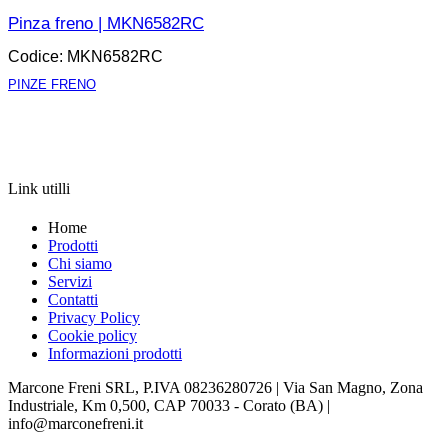
Pinza freno | MKN6582RC
Codice: MKN6582RC
PINZE FRENO
APRI LA SCHEDA
Link utilli
Home
Prodotti
Chi siamo
Servizi
Contatti
Privacy Policy
Cookie policy
Informazioni prodotti
Marcone Freni SRL, P.IVA 08236280726 | Via San Magno, Zona
Industriale, Km 0,500, CAP 70033 - Corato (BA) |
info@marconefreni.it