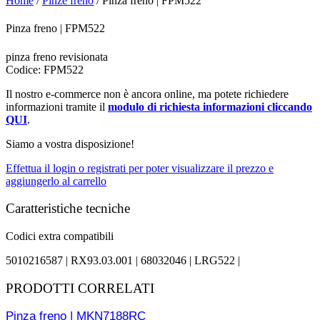
Home
/
Pinze freno
/ Pinza freno | FPM522
Pinza freno | FPM522
pinza freno revisionata
Codice: FPM522
Il nostro e-commerce non è ancora online, ma potete richiedere
informazioni tramite il
modulo di richiesta informazioni cliccando
QUI
.
Siamo a vostra disposizione!
Effettua il login o registrati per poter visualizzare il prezzo e
aggiungerlo al carrello
Caratteristiche tecniche
Codici extra compatibili
5010216587 |
RX93.03.001 |
68032046 |
LRG522 |
PRODOTTI CORRELATI
Pinza freno | MKN7188RC