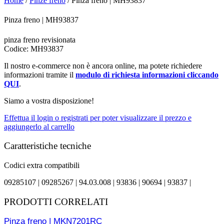
Home
/
Pinze freno
/ Pinza freno | MH93837
Pinza freno | MH93837
pinza freno revisionata
Codice: MH93837
Il nostro e-commerce non è ancora online, ma potete richiedere
informazioni tramite il
modulo di richiesta informazioni cliccando
QUI
.
Siamo a vostra disposizione!
Effettua il login o registrati per poter visualizzare il prezzo e
aggiungerlo al carrello
Caratteristiche tecniche
Codici extra compatibili
09285107 |
09285267 |
94.03.008 |
93836 |
90694 |
93837 |
PRODOTTI CORRELATI
Pinza freno | MKN7201RC