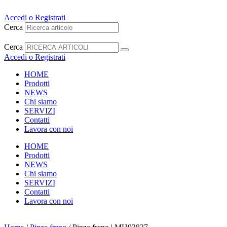
Vai
al
Accedi o Registrati
contenuto
Cerca
Cerca
Accedi o Registrati
HOME
Prodotti
NEWS
Chi siamo
SERVIZI
Contatti
Lavora con noi
HOME
Prodotti
NEWS
Chi siamo
SERVIZI
Contatti
Lavora con noi