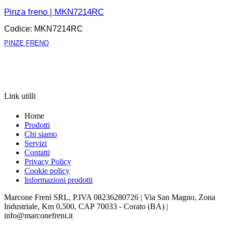
Pinza freno | MKN7214RC
Codice: MKN7214RC
PINZE FRENO
APRI LA SCHEDA
Link utilli
Home
Prodotti
Chi siamo
Servizi
Contatti
Privacy Policy
Cookie policy
Informazioni prodotti
Marcone Freni SRL, P.IVA 08236280726 | Via San Magno, Zona
Industriale, Km 0,500, CAP 70033 - Corato (BA) |
info@marconefreni.it