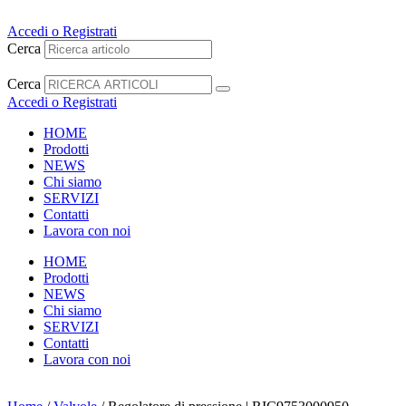
Vai
al
Accedi o Registrati
contenuto
Cerca
Cerca
Accedi o Registrati
HOME
Prodotti
NEWS
Chi siamo
SERVIZI
Contatti
Lavora con noi
HOME
Prodotti
NEWS
Chi siamo
SERVIZI
Contatti
Lavora con noi